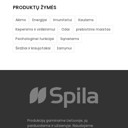
PRODUKTŲ ŽYMĖS
Akims
Energijai
Imunitetui
Kaulams
Kepenims ir virškinimui
Odai
prebiotinis maistas
Psichologinei funkcijai
Sąnariams
Širdžiai ir kraujotakai
žarnynui
Produkciją gaminame Lietuvoje, ją
parduodame ir užsienyje. Naudojame