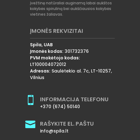
įvežtinę natūraliai auginamą labai aukštos
kokybės spiruliną bei aukščiausios kokybės
vietines žaliavas.
ĮMONĖS REKVIZITAI
Spila, UAB
Įmonės kodas:
301732376
PVM mokėtojo kodas:
LT100004072012
Adresas:
Saulėtekio al. 7c, LT-10257,
Vilnius

INFORMACIJA TELEFONU
+370 (674) 50140

RAŠYKITE EL. PAŠTU
info@spila.lt