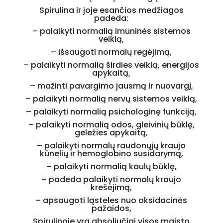
Spirulina ir joje esančios medžiagos
padeda:
–
palaikyti normalią imuninės sistemos
veiklą,
– išsaugoti normalų regėjimą,
–
palaikyti normalią širdies veiklą,
energijo
s
apykaitą,
– mažinti pavargimo jausmą ir nuovargį,
– palaikyti normalią nervų sistemos veiklą,
– palaikyti normalią psichologinę funkciją,
– palaikyti normalią odos, gleivinių būklę,
geležies apykaitą,
– palaikyti normalų raudonųjų kraujo
kūnelių ir hemoglobino susidarymą,
– palaikyti normalią kaulų būklę,
–
padeda palaikyti normalų kraujo
krešėjimą,
–
apsaugoti ląsteles nuo oksidacinės
pažaidos,
Spirulinoje yra absoliučiai visos maisto