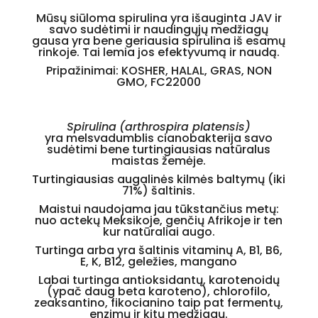
Mūsų siūloma spirulina yra išauginta JAV ir
savo sudėtimi ir naudingųjų medžiagų
gausa yra bene geriausia spirulina iš esamų
rinkoje. Tai lemia jos efektyvumą ir naudą.
Pripažinimai: KOSHER, HALAL, GRAS, NON
GMO, FC22000
Spirulina
(arthrospira platensis)
yra
melsvadumblis
cianobakterija savo
sudėtimi bene turtingiausias natūralus
maistas žemėje.
Turtingiausias augalinės kilmės baltymų (iki
71%
)
šaltinis
.
Maistui naudojama jau tūkstančius metų:
nuo actekų Meksikoje, genčių Afrikoje ir ten
kur natūraliai augo.
Turtinga
arba yra šaltinis
vitaminų
A
,
B1
,
B6
,
E, K,
B12,
geležies,
mangano
Labai turtinga antioksidantų, karotenoidų
(ypač daug beta karoteno), chlorofilo,
zeaksantino, fikocianino
taip pat
fermentų,
enzimų ir
kitų medžiagų.