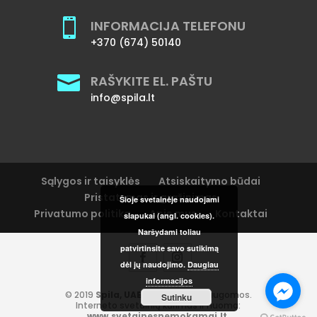

INFORMACIJA TELEFONU
+370 (674) 50140

RAŠYKITE EL. PAŠTU
info@spila.lt
Sąlygos ir taisyklės
Atsiskaitymo būdai
Pristatymas ir grąžinimas
Šioje svetainėje naudojami
Privatumo politika
Apie mus
Kontaktai
slapukai (angl. cookies).
Naršydami toliau
patvirtinsite savo sutikimą
dėl jų naudojimo.
Daugiau
informacijos
© 2019
Spila, UAB.
Visos teisės saugomos.
Sutinku
Interneto svetainių kūrimas ir nuoma:
www.svetainesnemokamai.lt
.