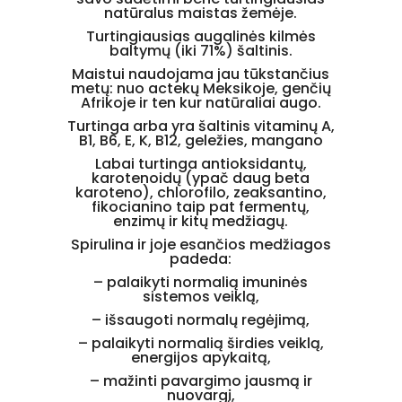
natūralus maistas žemėje.
Turtingiausias augalinės kilmės
baltymų (iki 71%
)
šaltinis
.
Maistui naudojama jau tūkstančius
metų: nuo actekų Meksikoje, genčių
Afrikoje ir ten kur natūraliai augo.
Turtinga
arba yra šaltinis
vitaminų
A
,
B1
,
B6
,
E, K,
B12,
geležies,
mangano
Labai turtinga antioksidantų,
karotenoidų (ypač daug beta
karoteno), chlorofilo, zeaksantino,
fikocianino
taip pat
fermentų,
enzimų ir
kitų medžiagų.
Spirulina ir joje esančios medžiagos
padeda:
–
palaikyti normalią imuninės
sistemos veiklą,
– išsaugoti normalų regėjimą,
–
palaikyti normalią širdies veiklą,
energijo
s
apykaitą,
– mažinti pavargimo jausmą ir
nuovargį,