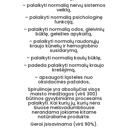
– palaikyti normalią nervų sistemos
veiklą,
– palaikyti normalią psichologinę
funkciją,
– palaikyti normalią odos, gleivinių
būklę, geležies apykaitą,
– palaikyti normalų raudonųjų
kraujo kūnelių ir hemoglobino
susidarymą,
– palaikyti normalią kaulų būklę,
–
padeda palaikyti normalų kraujo
krešėjimą,
–
apsaugoti ląsteles nuo
oksidacinės pažaidos,
Spirulinoje yra absoliučiai visos
maisto medžiagos (virš 300)
būtinos gyvybiniams procesams
palaikyti.
Kai kurių jų, kurių nėra
šiuose melsvadumbliouse
nerandama jokiame kitame
natūraliame produkte.
Gerai įsisavinama
(
virš
90%
).