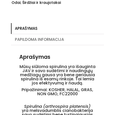
Odai
,
Širdžiai ir kraujotakai
APRAŠYMAS
PAPILDOMA INFORMACIJA
Aprašymas
Mūsų siūloma spirulina yra išauginta
JAV ir savo sudėtimi ir naudingųjų
medžiagų gausa yra bene geriausia
spirulina iš esamų rinkoje. Tai lemia
jos efektyvumą ir naudą.
Pripažinimai: KOSHER, HALAL, GRAS,
NON GMO, FC22000
Spirulina
(arthrospira platensis)
yra
melsvadumblis
cianobakterija
savo sudėtimi bene turtingiausias