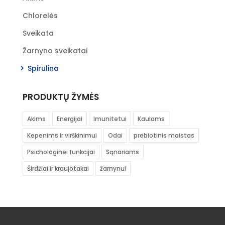
Chlorelės
Sveikata
Žarnyno sveikatai
Spirulina
PRODUKTŲ ŽYMĖS
Akims
Energijai
Imunitetui
Kaulams
Kepenims ir virškinimui
Odai
prebiotinis maistas
Psichologinei funkcijai
Sąnariams
Širdžiai ir kraujotakai
žarnynui