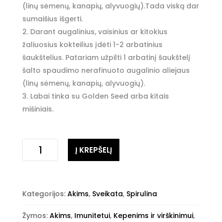
(linų sėmenų, kanapių, alyvuogių).Tada viską dar
sumaišius išgerti.
Darant augalinius, vaisinius ar kitokius
žaliuosius kokteilius įdėti 1-2 arbatinius
šaukštelius. Patariam užpilti 1 arbatinį šaukštelį
šalto spaudimo nerafinuoto augalinio aliejaus
(linų sėmenų, kanapių, alyvuogių).
Labai tinka su Golden Seed arba kitais
mišiniais.
Kiekis
Į KREPŠELĮ
Kategorijos:
Akims
,
Sveikata
,
Spirulina
Žymos:
Akims
,
Imunitetui
,
Kepenims ir virškinimui
,