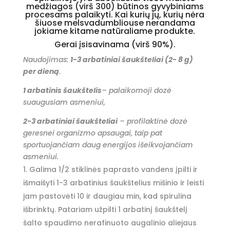
medžiagos (virš 300) būtinos gyvybiniams
procesams palaikyti.
Kai kurių jų, kurių nėra
šiuose melsvadumbliouse nerandama
jokiame kitame natūraliame produkte.
Gerai įsisavinama
(
virš
90%
).
Naudojimas:
1-3 arbatiniai šaukšteliai (2- 8 g)
per dieną
.
1 arbatinis šaukštelis
– palaikomoji dozė
suaugusiam asmeniui,
2-3 arbatiniai šaukšteliai
– profilaktinė dozė
geresnei organizmo apsaugai, taip pat
sportuojančiam daug energijos išeikvojančiam
asmeniui.
Galima 1/2 stiklinės paprasto vandens įpilti ir
išmaišyti 1-3 arbatinius šaukštelius mišinio ir leisti
jam pastovėti 10 ir daugiau min, kad spirulina
išbrinktų. Patariam užpilti 1 arbatinį šaukštelį
šalto spaudimo nerafinuoto augalinio aliejaus