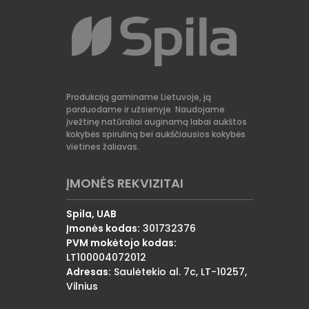
Produkciją gaminame Lietuvoje, ją
parduodame ir užsienyje. Naudojame
įvežtinę natūraliai auginamą labai aukštos
kokybės spiruliną bei aukščiausios kokybės
vietines žaliavas.
ĮMONĖS REKVIZITAI
Spila, UAB
Įmonės kodas:
301732376
PVM mokėtojo kodas:
LT100004072012
Adresas:
Saulėtekio al. 7c, LT-10257,
Vilnius