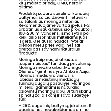
kitų maisto priedų, GMO, nėra ir
glitimo.
Produktą sudaro spirulina, kanapių
baltymai, šalčiu džiovinti lietuviški
šaltalankiai, moringa milteliai.
Rekomenduojame vartoti įpylus 1-2
arbatinius šaukštelius šio produkto į
100-200 ml vandens, išmaišyti ir po
kiek laiko išbrinkus milteliams juos
išgerti. Geriausia naudoti ryte ar
dienos metu prieš valgį nes tai
greitai pasisavinami natūralūs
produktai.
Moringa kaip naujai atrastas
„supermaistas“ turi daug privalumų.
Moringa medžio arba „Moringa
Oleifera“ gimtinės yra Afrika ir Azija,
Morinos medis yra vienas iš
labiausiai maistinių medžiagų
turinčių augalų pasaulyje. Moringos
milteliai gaminami iš natūraliai
džiovintų moringų lapų. Ji turi skanų
špinatų žalią skonį ir savo sudėtyje
turi:
– 25% augalinių baltymų, įskaitant 9
pagrindines nepakeičiamas amino