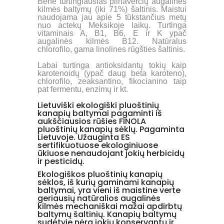
Bene turtingiausias pilnaverčių augalines
kilmės baltymų (iki 71%) šaltinis. Maistui
naudojama jau apie 5 tūkstančius metų
nuo actekų Meksikoje laikų. Turtinga
vitaminais A, B1, B6, E ir K ypač
augalinės kilmės B12. Natūralus
chlorofilo, gama linolines rūgšties šaltinis.
Labai turtinga antioksidantų tokių kaip
karotenoidų (ypač daug beta karoteno),
chlorofilo, zeaksantino, fikocianino taip
pat fermentu, enzimų ir kt.
Lietuviški ekologiški pluoštinių
kanapių baltymai pagaminti iš
aukščiausios rūšies FINOLA
pluoštinių kanapių sėklų. Pagaminta
Lietuvoje. Užauginta ES
sertifikuotuose ekologiniuose
ūkiuose nenaudojant jokių herbicidų
ir pesticidų.
Ekologiškos pluoštinių kanapių
sėklos, iš kurių gaminami kanapių
baltymai, yra vieni iš maistine verte
geriausių natūralios augalinės
kilmės mechaniškai mažai apdirbtų
baltymų šaltinių. Kanapių baltymų
sudėtyje nėra jokių konservantų ir