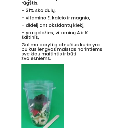
rūgštis,
– 31% skaidulų,
– vitamino E, kalcio ir magnio,
– didelį antioksidantų kiekį,
– yra geležies, vitaminų A ir K
šaltinis,
Galima daryti glotnučius kurie yra
puikus lengvas maistas norintiems
sveikiau maitintis ir būti
žvalesniems.