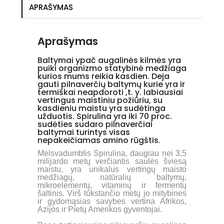
APRAŠYMAS
Aprašymas
Baltymai ypač augalinės kilmės yra
puiki organizmo statybinė medžiaga
kurios mums reikia kasdien. Deja
gauti pilnaverčių baltymų kurie yra ir
termiškai neapdoroti ,t. y. labiausiai
vertingus maistiniu požiūriu, su
kasdieniu maistu yra sudėtinga
užduotis. Spirulina yra iki 70 proc.
sudėties sudaro pilnaverčiai
baltymai turintys visas
nepakeičiamas amino rūgštis.
Melsvadumblis Spirulina, daugiau nei 3,5
milijardo metų verčiantis saulės šviesą
maistu, yra unikalus vertingų maisto
medžiagų, natūralių baltymų,
mikroelementų, vitaminų ir fermentų
šaltinis. Virš tūkstančio metų jo mitybines
ir gydomąsias savybes vertina Afrikos,
Azijos ir Pietų Amerikos gyventojai.