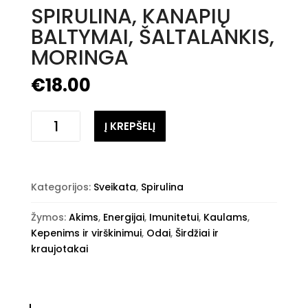
SPIRULINA, KANAPIŲ
BALTYMAI, ŠALTALANKIS,
MORINGA
€
18.00
Kiekis
Į KREPŠELĮ
Kategorijos:
Sveikata
,
Spirulina
Žymos:
Akims
,
Energijai
,
Imunitetui
,
Kaulams
,
Kepenims ir virškinimui
,
Odai
,
Širdžiai ir
kraujotakai