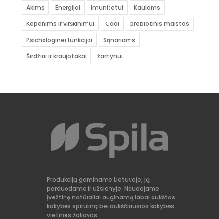
Akims
Energijai
Imunitetui
Kaulams
Kepenims ir virškinimui
Odai
prebiotinis maistas
Psichologinei funkcijai
Sąnariams
Širdžiai ir kraujotakai
žarnynui
Produkciją gaminame Lietuvoje, ją
parduodame ir užsienyje. Naudojame
įvežtinę natūraliai auginamą labai aukštos
kokybės spiruliną bei aukščiausios kokybės
vietines žaliavas.