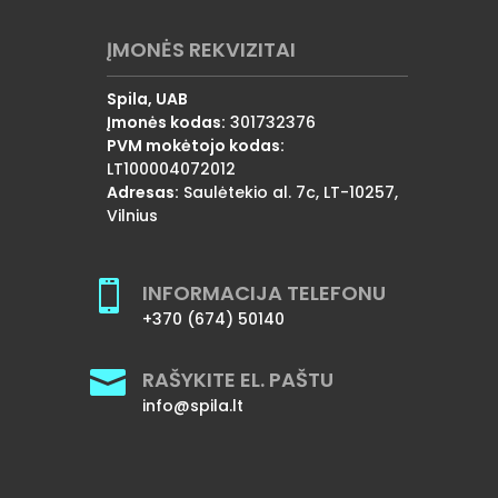
ĮMONĖS REKVIZITAI
Spila, UAB
Įmonės kodas:
301732376
PVM mokėtojo kodas:
LT100004072012
Adresas:
Saulėtekio al. 7c, LT-10257,
Vilnius

INFORMACIJA TELEFONU
+370 (674) 50140

RAŠYKITE EL. PAŠTU
info@spila.lt